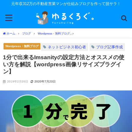
元年収312万の不動産営業マンが仕組みブログを作って脱サラ！
ホーム
ブログ
Wordpress・無料ブログ
1分で出来るImsanityの設定方法とオス
Wordpress・無料ブログ
ネットビジネス初心者
ブログ記事作成
1分で出来るImsanityの設定方法とオススメの使
い方を解説【wordpress画像リサイズプラグイ
ン】
2019年2月26日
2020年7月23日