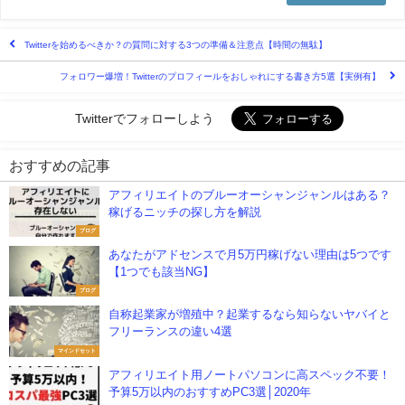
Twitterを始めるべきか？の質問に対する3つの準備＆注意点【時間の無駄】
フォロワー爆増！Twitterのプロフィールをおしゃれにする書き方5選【実例有】
Twitterでフォローしよう
おすすめの記事
アフィリエイトのブルーオーシャンジャンルはある？
稼げるニッチの探し方を解説
ブログ
あなたがアドセンスで月5万円稼げない理由は5つです
【1つでも該当NG】
ブログ
自称起業家が増殖中？起業するなら知らないヤバイと
フリーランスの違い4選
マインドセット
アフィリエイト用ノートパソコンに高スペック不要！
予算5万以内のおすすめPC3選│2020年