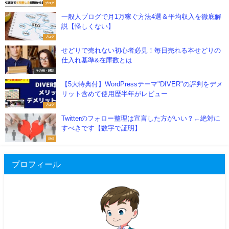
ブログ
一般人ブログで月1万稼ぐ方法4選＆平均収入を徹底解
説【怪しくない】
ブログ
せどりで売れない初心者必見！毎日売れる本せどりの
仕入れ基準&在庫数とは
その他・雑記
【5大特典付】WordPressテーマ"DIVER"の評判をデメ
リット含めて使用歴半年がレビュー
ブログ
Twitterのフォロー整理は宣言した方がいい？←絶対に
すべきです【数字で証明】
SNS
プロフィール