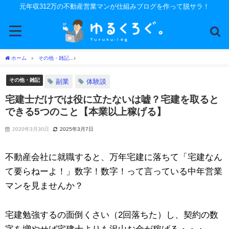
元年収312万の不動産営業マンが仕組みブログを作って脱サラ！
ホーム
その他・雑記
宅建士だけでは役に立たないは嘘？宅建を取るとできる5つのこ
その他・雑記
副業
体験談
宅建士だけでは役に立たないは嘘？宅建を取ると
できる5つのこと【本業以上稼げる】
2020年3月30日
2025年3月7日
不動産会社に就職すると、万年宅建に落ちて「宅建なん
て要らねーよ！」数字！数字！って言っている中年営業
マンを見ませんか？
宅建勉強するの面倒くさい（2回落ちた）し、契約の数
字を増やせば宅建士よりも沢山お金が稼げる・・・