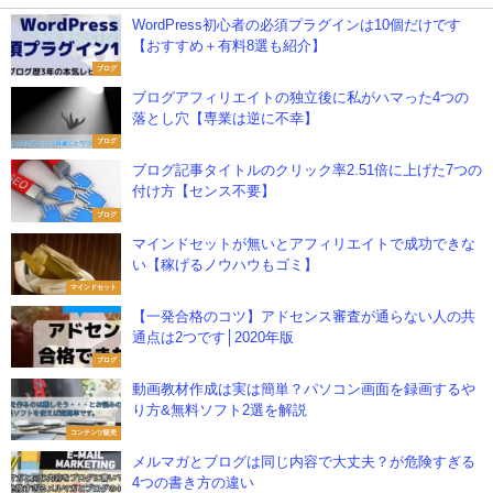
WordPress初心者の必須プラグインは10個だけです
【おすすめ＋有料8選も紹介】
ブログ
ブログアフィリエイトの独立後に私がハマった4つの
落とし穴【専業は逆に不幸】
ブログ
ブログ記事タイトルのクリック率2.51倍に上げた7つの
付け方【センス不要】
ブログ
マインドセットが無いとアフィリエイトで成功できな
い【稼げるノウハウもゴミ】
マインドセット
【一発合格のコツ】アドセンス審査が通らない人の共
通点は2つです│2020年版
ブログ
動画教材作成は実は簡単？パソコン画面を録画するや
り方&無料ソフト2選を解説
コンテンツ販売
メルマガとブログは同じ内容で大丈夫？が危険すぎる
4つの書き方の違い