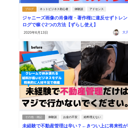
ブログ
ネットビジネス初心者
体験談
アドセンス
ジャニーズ画像の肖像権・著作権に違反せずトレン
ログで稼ぐ2つの方法【ずらし使え】
大
2020年6月13日
その他・雑記
体験談
お金の不安
給料増えない
未経験で不動産管理は辛い？←きつい上に将来性が