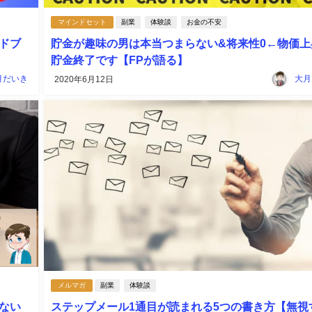
マインドセット
副業
体験談
お金の不安
ドブ
貯金が趣味の男は本当つまらない&将来性0←物価上
貯金終了です【FPが語る】
月だいき
大月
2020年6月12日
メルマガ
副業
体験談
ない
ステップメール1通目が読まれる5つの書き方【無視