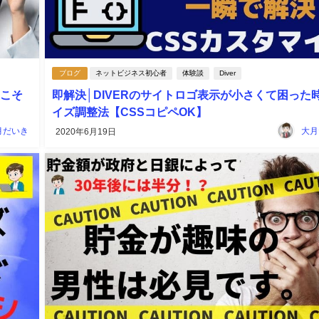
ブログ
ネットビジネス初心者
体験談
Diver
きこそ
即解決│DIVERのサイトロゴ表示が小さくて困った
イズ調整法【CSSコピペOK】
月だいき
大月
2020年6月19日