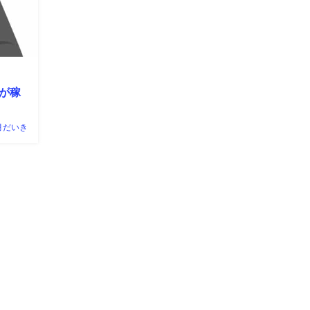
が稼
月だいき